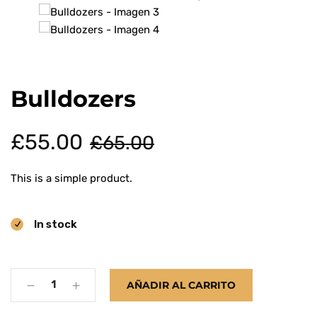
Mantenimiento
Bulldozers
El
El
£
55.00
£
65.00
precio
precio
This is a simple product.
original
actual
In stock
era:
es:
£65.00.
£55.00.
Quantity
AÑADIR AL CARRITO