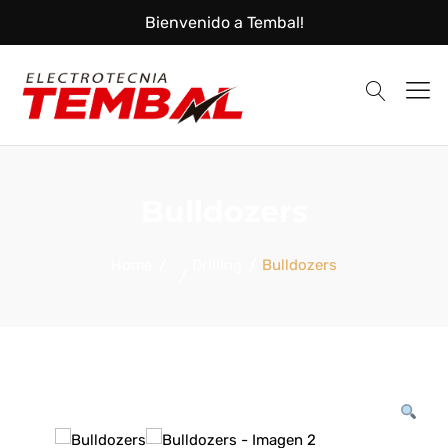
Bienvenido a Tembal!
Tembal
Instalaciones
Bulldozers
Home
Drilling
Bulldozers
Eléctricas
y