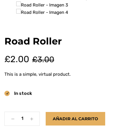
Mantenimiento
Road Roller
El
El
£
2.00
£
3.00
precio
precio
This is a simple, virtual product.
original
actual
In stock
era:
es:
£3.00.
£2.00.
Quantity
AÑADIR AL CARRITO