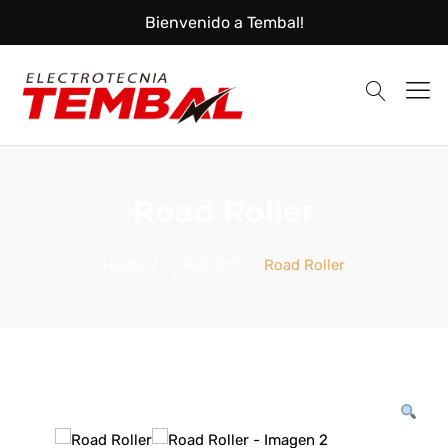
Bienvenido a Tembal!
Tembal
Instalaciones
Road Roller
Home
Forklifts
Road Roller
Eléctricas
y